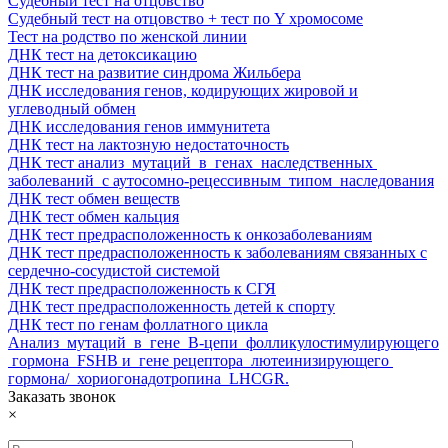
Судебный тест на отцовство
Судебный тест на отцовство + тест по Y хромосоме
Тест на родство по женской линии
ДНК тест на детоксикацию
ДНК тест на развитие синдрома Жильбера
ДНК ​исследования​ ​генов,​ кодирующих​ жировой и​
углеводный​ обмен
ДНК ​исследования​ ​генов иммунитета
ДНК ​тест на лактозную недостаточность
ДНК ​тест анализ​ ​ мутаций​ ​ в​ ​ генах​ ​ наследственных​ ​
заболеваний​ ​ с аутосомно-рецессивным​ ​ типом​ ​ наследования
ДНК ​тест обмен веществ
ДНК ​тест обмен кальция
ДНК ​тест предрасположенность к онкозаболеваниям
ДНК ​тест предрасположенность к заболеваниям связанных с
сердечно-сосудистой системой
ДНК ​тест предрасположенность к СГЯ
ДНК ​тест предрасположенность детей к спорту
ДНК ​тест по генам фоллатного цикла
Анализ​ ​ мутаций​ ​ в​ ​ гене​ ​ Β-цепи​ ​ фолликулостимулирующего​
​ гормона​ ​ FSHB​ ​и​ ​ гене рецептора​ ​ лютеинизирующего​ ​
гормона/​ ​ хориогонадотропина​ ​ LHCGR.
Заказать звонок
×