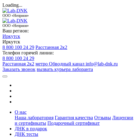
Loading...
ООО «Неприон»
ООО «Неприон»
Ваш регион:
Иркутск
Иркутск
8 800 100 24 29
Расстанная 2к2
Телефон горячей линии:
8 800 100 24 29
Расстанная 2к2
метро Обводный канал
info@lab-dnk.ru
Заказать звонок
вызвать курьера лаборанта
О нас
Наша лаборатория
Гарантия качества
Отзывы
Лицензии
и сертификаты
Подарочный сертификат
ДНК в подарок
ДНК тесты