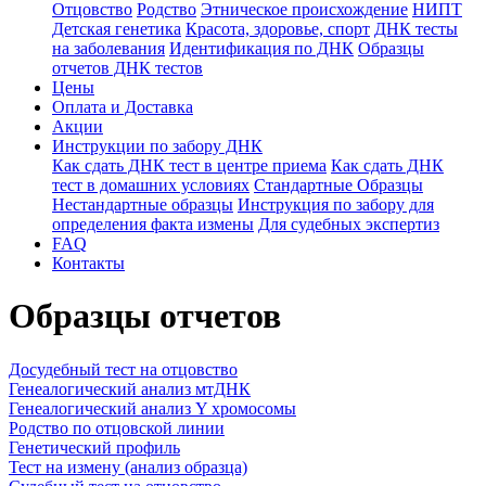
Отцовство
Родство
Этническое происхождение
НИПТ
Детская генетика
Красота, здоровье, спорт
ДНК тесты
на заболевания
Идентификация по ДНК
Образцы
отчетов ДНК тестов
Цены
Оплата и Доставка
Акции
Инструкции по забору ДНК
Как сдать ДНК тест в центре приема
Как сдать ДНК
тест в домашних условиях
Стандартные Образцы
Нестандартные образцы
Инструкция по забору для
определения факта измены
Для судебных экспертиз
FAQ
Контакты
Образцы отчетов
Досудебный тест на отцовство
Генеалогический анализ мтДНК
Генеалогический анализ Y хромосомы
Родство по отцовской линии
Генетический профиль
Тест на измену (анализ образца)