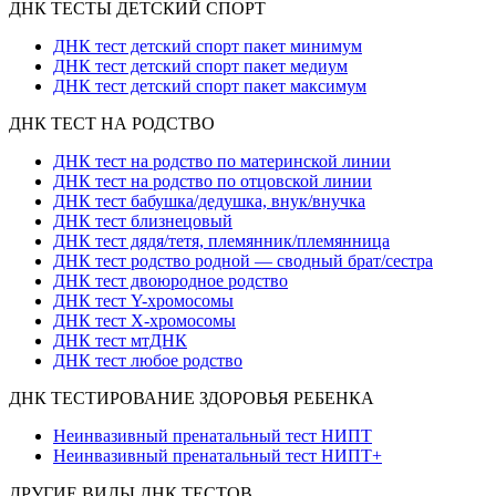
ДНК ТЕСТЫ ДЕТСКИЙ СПОРТ
ДНК тест детский спорт пакет минимум
ДНК тест детский спорт пакет медиум
ДНК тест детский спорт пакет максимум
ДНК ТЕСТ НА РОДСТВО
ДНК тест на родство по материнской линии
ДНК тест на родство по отцовской линии
ДНК тест бабушка/дедушка, внук/внучка
ДНК тест близнецовый
ДНК тест дядя/тетя, племянник/племянница
ДНК тест родство родной — сводный брат/сестра
ДНК тест двоюродное родство
ДНК тест Y-хромосомы
ДНК тест X-хромосомы
ДНК тест мтДНК
ДНК тест любое родство
ДНК ТЕСТИРОВАНИЕ ЗДОРОВЬЯ РЕБЕНКА
Неинвазивный пренатальный тест НИПТ
Неинвазивный пренатальный тест НИПТ+
ДРУГИЕ ВИДЫ ДНК ТЕСТОВ