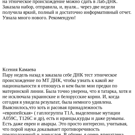
на этническое происхождение можно сдать в Лаб-ДНК.
Заказала набор, отправила, и, вуаля... через две недели
получила яркий, полный и достаточно информативный отчет.
Узнала много нового. Рекомендую!
Ксения Камаева
Пару недель назад я заказала себе ДНК тест этническое
происхождение по МТ ДНК, чтобы узнать к какой же
национальности я отношусь и кем были мои предки по
материнской линии. Была точно уверена, что я татарка, хотя и
не исключала украинские и белорусские корни. И, когда
сегодня я увидела результат, была немного удивлена.
Выяснилось,что хоть и расовая принадлежность
«европейская» ( гаплогруппа T1A, выделенные мутации
A059C, T126C и др), есть и иранцы,курды и даже румыны.
Есть даже евреи и аварцы. Это просто интересно, учитывая,
что порой наука доказывает противоречивость
предположений и домыслов. В общем, я очень впечатлена