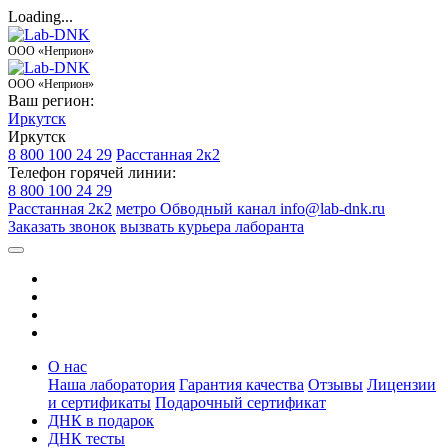
Loading...
ООО «Неприон»
ООО «Неприон»
Ваш регион:
Иркутск
Иркутск
8 800 100 24 29
Расстанная 2к2
Телефон горячей линии:
8 800 100 24 29
Расстанная 2к2
метро Обводный канал
info@lab-dnk.ru
Заказать звонок
вызвать курьера лаборанта
О нас
Наша лаборатория
Гарантия качества
Отзывы
Лицензии
и сертификаты
Подарочный сертификат
ДНК в подарок
ДНК тесты