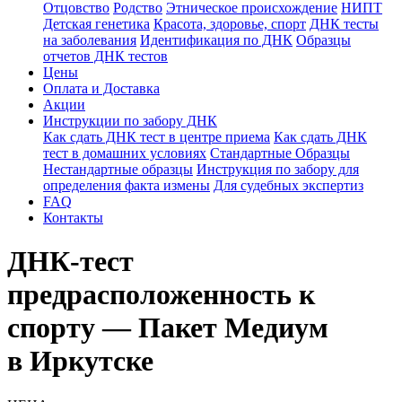
Отцовство
Родство
Этническое происхождение
НИПТ
Детская генетика
Красота, здоровье, спорт
ДНК тесты
на заболевания
Идентификация по ДНК
Образцы
отчетов ДНК тестов
Цены
Оплата и Доставка
Акции
Инструкции по забору ДНК
Как сдать ДНК тест в центре приема
Как сдать ДНК
тест в домашних условиях
Стандартные Образцы
Нестандартные образцы
Инструкция по забору для
определения факта измены
Для судебных экспертиз
FAQ
Контакты
ДНК-тест
предрасположенность к
спорту — Пакет Медиум
в Иркутске