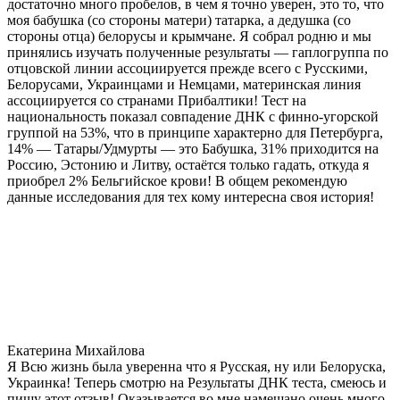
достаточно много пробелов, в чем я точно уверен, это то, что
моя бабушка (со стороны матери) татарка, а дедушка (со
стороны отца) белорусы и крымчане. Я собрал родню и мы
принялись изучать полученные результаты — гаплогруппа по
отцовской линии ассоциируется прежде всего с Русскими,
Белорусами, Украинцами и Немцами, материнская линия
ассоциируется со странами Прибалтики! Тест на
национальность показал совпадение ДНК с финно-угорской
группой на 53%, что в принципе характерно для Петербурга,
14% — Татары/Удмурты — это Бабушка, 31% приходится на
Россию, Эстонию и Литву, остаётся только гадать, откуда я
приобрел 2% Бельгийское крови! В общем рекомендую
данные исследования для тех кому интересна своя история!
Екатерина Михайлова
Я Всю жизнь была уверенна что я Русская, ну или Белоруска,
Украинка! Теперь смотрю на Результаты ДНК теста, смеюсь и
пишу этот отзыв! Оказывается во мне намешано очень много