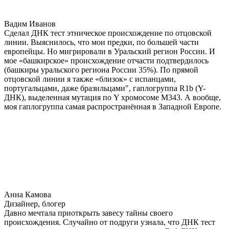
Вадим Иванов
Сделал ДНК тест этническое происхождение по отцовской
линии. Выяснилось, что мои предки, по большей части
европейцы. Но мигрировали в Уральский регион России. И
мое «башкирское» происхождение отчасти подтвердилось
(башкиры уральского региона России 35%). По прямой
отцовской линии я также «близок» с испанцами,
португальцами, даже бразильцами", гаплогруппа R1b (Y-
ДНК), выделенная мутация по Y хромосоме М343. А вообще,
моя гаплогруппа самая распространённая в Западной Европе.
Анна Камова
Дизайнер, блогер
Давно мечтала приоткрыть завесу тайны своего
происхождения. Случайно от подруги узнала, что ДНК тест