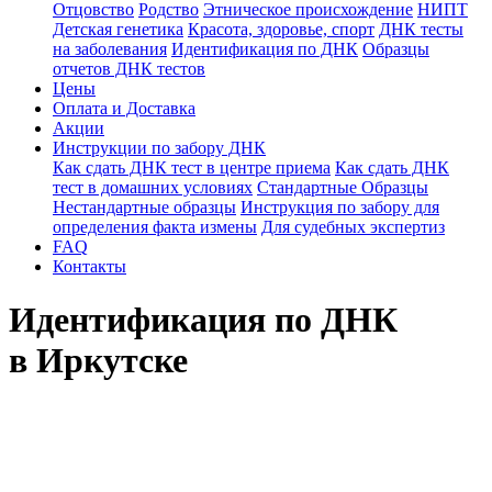
Отцовство
Родство
Этническое происхождение
НИПТ
Детская генетика
Красота, здоровье, спорт
ДНК тесты
на заболевания
Идентификация по ДНК
Образцы
отчетов ДНК тестов
Цены
Оплата и Доставка
Акции
Инструкции по забору ДНК
Как сдать ДНК тест в центре приема
Как сдать ДНК
тест в домашних условиях
Стандартные Образцы
Нестандартные образцы
Инструкция по забору для
определения факта измены
Для судебных экспертиз
FAQ
Контакты
Идентификация по ДНК
в Иркутске