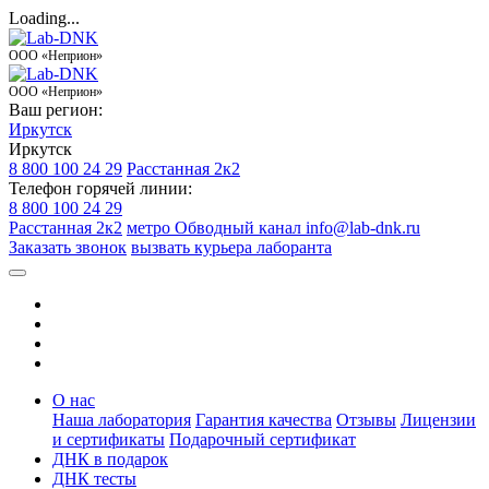
Loading...
ООО «Неприон»
ООО «Неприон»
Ваш регион:
Иркутск
Иркутск
8 800 100 24 29
Расстанная 2к2
Телефон горячей линии:
8 800 100 24 29
Расстанная 2к2
метро Обводный канал
info@lab-dnk.ru
Заказать звонок
вызвать курьера лаборанта
О нас
Наша лаборатория
Гарантия качества
Отзывы
Лицензии
и сертификаты
Подарочный сертификат
ДНК в подарок
ДНК тесты