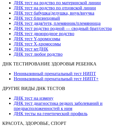
ДНК тест на родство по материнской линии
ДНК тест на родство по отцовской линии
ДНК тест бабушка/дедушка, внук/внучка
ДНК тест близнецовый
ДНК тест дядя/тетя, племянник/племянница
ДНК тест родство родной — сводный брат/сестра
ДНК тест двоюродное родство
ДНК тест Y-хромосомы
ДНК тест X-хромосомы
ДНК тест мтДНК
ДНК тест любое родство
ДНК ТЕСТИРОВАНИЕ ЗДОРОВЬЯ РЕБЕНКА
Неинвазивный пренатальный тест НИПТ
Неинвазивный пренатальный тест НИПТ+
ДРУГИЕ ВИДЫ ДНК ТЕСТОВ
ДНК тест на измену
ДНК тест диагностика редких заболеваний и
предрасположенностей к ним
ДНК тесты на генетический профиль
КРАСОТА, ЗДОРОВЬЕ, СПОРТ