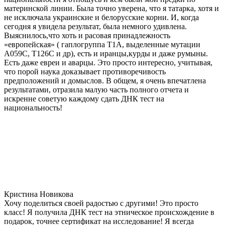
материнской линии. Была точно уверена, что я татарка, хотя и
не исключала украинские и белорусские корни. И, когда
сегодня я увидела результат, была немного удивлена.
Выяснилось,что хоть и расовая принадлежность
«европейская» ( гаплогруппа T1A, выделенные мутации
A059C, T126C и др), есть и иранцы,курды и даже румыны.
Есть даже евреи и аварцы. Это просто интересно, учитывая,
что порой наука доказывает противоречивость
предположений и домыслов. В общем, я очень впечатлена
результатами, отразила малую часть полного отчета и
искренне советую каждому сдать ДНК тест на
национальность!
Кристина Новикова
Хочу поделиться своей радостью с другими! Это просто
класс! Я получила ДНК тест на этническое происхождение в
подарок, точнее сертификат на исследование! Я всегда