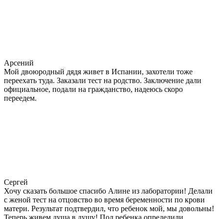
Арсений
Мой двоюродный дядя живет в Испании, захотели тоже
переехать туда. Заказали тест на родство. Заключение дали
официальное, подали на гражданство, надеюсь скоро
переедем.
Сергей
Хочу сказать большое спасибо Алине из лаборатории! Делали
с женой тест на отцовство во время беременности по крови
матери. Результат подтвердил, что ребенок мой, мы довольны!
Теперь живем душа в душу! Пол ребенка определили