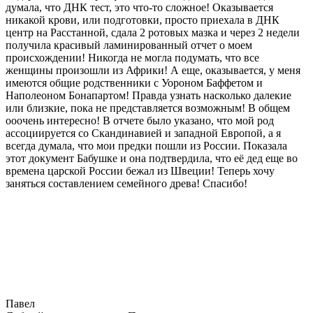
думала, что ДНК тест, это что-то сложное! Оказывается
никакой крови, или подготовки, просто приехала в ДНК
центр на Расстанной, сдала 2 ротовых мазка и через 2 недели
получила красивый ламинированный отчет о моем
происхождении! Никогда не могла подумать, что все
женщины произошли из Африки! А еще, оказывается, у меня
имеются общие родственники с Уороном Баффетом и
Наполеоном Бонапартом! Правда узнать насколько далекие
или близкие, пока не представляется возможным! В общем
ооочень интересно! В отчете было указано, что мой род
ассоциируется со Скандинавией и западной Европой, а я
всегда думала, что мои предки пошли из России. Показала
этот документ Бабушке и она подтвердила, что её дед еще во
времена царской России бежал из Швеции! Теперь хочу
заняться составлением семейного древа! Спасибо!
Павел