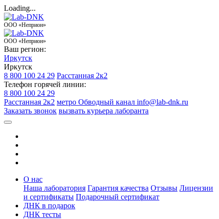
Loading...
ООО «Неприон»
ООО «Неприон»
Ваш регион:
Иркутск
Иркутск
8 800 100 24 29
Расстанная 2к2
Телефон горячей линии:
8 800 100 24 29
Расстанная 2к2
метро Обводный канал
info@lab-dnk.ru
Заказать звонок
вызвать курьера лаборанта
О нас
Наша лаборатория
Гарантия качества
Отзывы
Лицензии
и сертификаты
Подарочный сертификат
ДНК в подарок
ДНК тесты