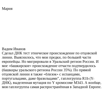
Мария
Вадим Иванов
Сделал ДНК тест этническое происхождение по отцовской
линии. Выяснилось, что мои предки, по большей части
европейцы. Но мигрировали в Уральский регион России. И
мое «башкирское» происхождение отчасти подтвердилось
(башкиры уральского региона России 35%). По прямой
отцовской линии я также «близок» с испанцами,
португальцами, даже бразильцами", гаплогруппа R1b (Y-
ДНК), выделенная мутация по Y хромосоме М343. А вообще,
моя гаплогруппа самая распространённая в Западной Европе.