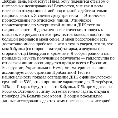
Добрый день, меня зовут Павел, хочу поделится отзывом о
интересных исследованиях! Разумеется, мне как и всем
интересно откуда пошел мой род и какой я действительно
национальности. Я сделал сразу три теста — Этническое
происхождение по отцовской линии, Этническое
происхождение по материнской линии и ДНК тест на
национальность. Я достаточно скептически отношусь к
отзывам, но результаты все трех тестов вызвали достаточно
большой резонанс в моей семье. В моей родословной есть
достаточно много пробелов, в чем я точно уверен, это то, что
моя бабушка (со стороны матери) татарка, а дедушка (со
стороны отца) белорусы и крымчане. Я собрал родню и мы
принялись изучать полученные результаты — гаплогруппа по
отцовской линии ассоциируется прежде всего с Русскими,
Белорусами, Украинцами и Немцами, материнская линия
ассоциируется со странами Прибалтики! Тест на
национальность показал совпадение ДНК с финно-угорской
группой на 53%, что в принципе характерно для Петербурга,
14% — Татары/Удмурты — это Бабушка, 31% приходится на
Россию, Эстонию и Литву, остаётся только гадать, откуда я
приобрел 2% Бельгийское крови! В общем рекомендую
данные исследования для тех кому интересна своя история!