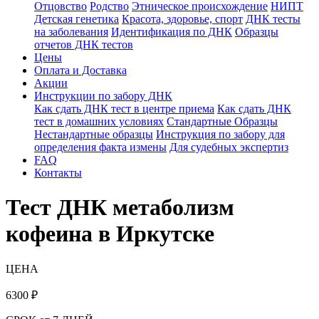
Отцовство
Родство
Этническое происхождение
НИПТ
Детская генетика
Красота, здоровье, спорт
ДНК тесты
на заболевания
Идентификация по ДНК
Образцы
отчетов ДНК тестов
Цены
Оплата и Доставка
Акции
Инструкции по забору ДНК
Как сдать ДНК тест в центре приема
Как сдать ДНК
тест в домашних условиях
Стандартные Образцы
Нестандартные образцы
Инструкция по забору для
определения факта измены
Для судебных экспертиз
FAQ
Контакты
Тест ДНК метаболизм
кофеина в Иркутске
ЦЕНА
6300
₽