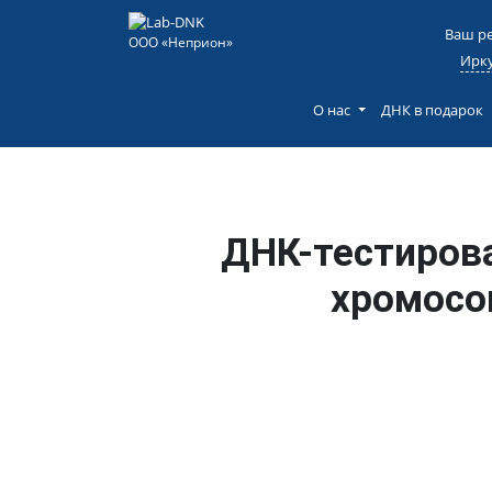
Loading...
Ваш ре
ООО «Неприон»
Ирку
О нас
ДНК в подарок
ДНК-тестирова
хромосо