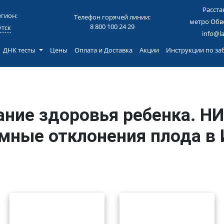
Расста
гион:
Телефон горячей линии:
метро Обв
8 800 100 24 29
тск
info@l
ДНК тесты
Цены
Оплата и Доставка
Акции
Инструкции по з
ние здоровья ребенка. Н
мные отклонения плода в 