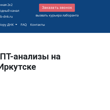
нная 2к2
Заказать звонок
одный канал
вызвать курьера лаборанта
ab-dnk.ru
абору ДНК
FAQ
Контакты
ИПТ-анализы на
Иркутске