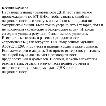
Ксения Камаева
Пару недель назад я заказала себе ДНК тест этническое
происхождение по МТ ДНК, чтобы узнать к какой же
национальности я отношусь и кем были мои предки по
материнской линии. Была точно уверена, что я татарка, хотя и
не исключала украинские и белорусские корни. И, когда
сегодня я увидела результат, была немного удивлена.
Выяснилось,что хоть и расовая принадлежность
«европейская» ( гаплогруппа T1A, выделенные мутации
A059C, T126C и др), есть и иранцы,курды и даже румыны.
Есть даже евреи и аварцы. Это просто интересно, учитывая,
что порой наука доказывает противоречивость
предположений и домыслов. В общем, я очень впечатлена
результатами, отразила малую часть полного отчета и
искренне советую каждому сдать ДНК тест на
национальность!