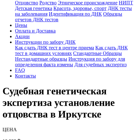
Отцовство
Родство
Этническое происхождение
НИПТ
Детская генетика
Красота, здоровье, спорт
ДНК тесты
на заболевания
Идентификация по ДНК
Образцы
отчетов ДНК тестов
Цены
Оплата и Доставка
Акции
Инструкции по забору ДНК
Как сдать ДНК тест в центре приема
Как сдать ДНК
тест в домашних условиях
Стандартные Образцы
Нестандартные образцы
Инструкция по забору для
определения факта измены
Для судебных экспертиз
FAQ
Контакты
Судебная генетическая
экспертиза установление
отцовства в Иркутске
ЦЕНА