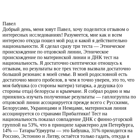
Павел
Добрый день, меня зовут Павел, хочу поделится отзывом о
интересных исследованиях! Разумеется, мне как и всем
интересно откуда пошел мой род и какой я действительно
национальности. Я сделал сразу три теста — Этническое
происхождение по отцовской линии, Этническое
происхождение по материнской линии и ДНК тест на
национальность. Я достаточно скептически отношусь к
отзывам, но результаты все трех тестов вызвали достаточно
большой резонанс в моей семье. В моей родословной есть
достаточно много пробелов, в чем я точно уверен, это то, что
моя бабушка (со стороны матери) татарка, а дедушка (со
стороны отца) белорусы и крымчане. Я собрал родню и мы
принялись изучать полученные результаты — гаплогруппа по
отцовской линии ассоциируется прежде всего с Русскими,
Белорусами, Украинцами и Немцами, материнская линия
ассоциируется со странами Прибалтики! Тест на
национальность показал совпадение ДНК с финно-угорской
группой на 53%, что в принципе характерно для Петербурга,
14% — Татары/Удмурты — это Бабушка, 31% приходится на
Россию, Эстонию и Литву, остаётся только гадать, откуда я