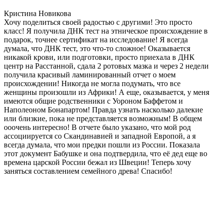
Кристина Новикова
Хочу поделиться своей радостью с другими! Это просто
класс! Я получила ДНК тест на этническое происхождение в
подарок, точнее сертификат на исследование! Я всегда
думала, что ДНК тест, это что-то сложное! Оказывается
никакой крови, или подготовки, просто приехала в ДНК
центр на Расстанной, сдала 2 ротовых мазка и через 2 недели
получила красивый ламинированный отчет о моем
происхождении! Никогда не могла подумать, что все
женщины произошли из Африки! А еще, оказывается, у меня
имеются общие родственники с Уороном Баффетом и
Наполеоном Бонапартом! Правда узнать насколько далекие
или близкие, пока не представляется возможным! В общем
ооочень интересно! В отчете было указано, что мой род
ассоциируется со Скандинавией и западной Европой, а я
всегда думала, что мои предки пошли из России. Показала
этот документ Бабушке и она подтвердила, что её дед еще во
времена царской России бежал из Швеции! Теперь хочу
заняться составлением семейного древа! Спасибо!