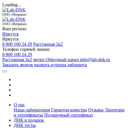
Loading...
ООО «Неприон»
ООО «Неприон»
Ваш регион:
Иркутск
Иркутск
8 800 100 24 29
Расстанная 2к2
Телефон горячей линии:
8 800 100 24 29
Расстанная 2к2
метро Обводный канал
info@lab-dnk.ru
Заказать звонок
вызвать курьера лаборанта
О нас
Наша лаборатория
Гарантия качества
Отзывы
Лицензии
и сертификаты
Подарочный сертификат
ДНК в подарок
ДНК тесты