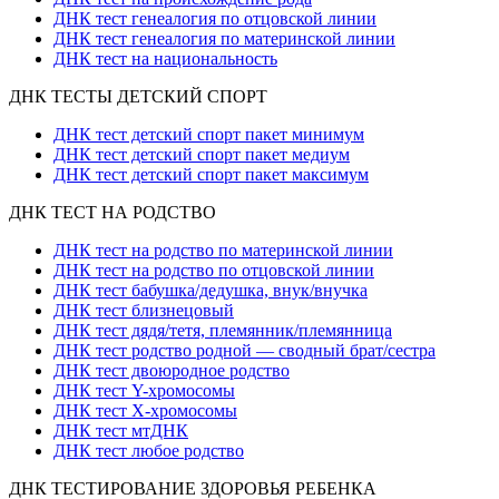
ДНК тест генеалогия по отцовской линии
ДНК тест генеалогия по материнской линии
ДНК тест на национальность
ДНК ТЕСТЫ ДЕТСКИЙ СПОРТ
ДНК тест детский спорт пакет минимум
ДНК тест детский спорт пакет медиум
ДНК тест детский спорт пакет максимум
ДНК ТЕСТ НА РОДСТВО
ДНК тест на родство по материнской линии
ДНК тест на родство по отцовской линии
ДНК тест бабушка/дедушка, внук/внучка
ДНК тест близнецовый
ДНК тест дядя/тетя, племянник/племянница
ДНК тест родство родной — сводный брат/сестра
ДНК тест двоюродное родство
ДНК тест Y-хромосомы
ДНК тест X-хромосомы
ДНК тест мтДНК
ДНК тест любое родство
ДНК ТЕСТИРОВАНИЕ ЗДОРОВЬЯ РЕБЕНКА