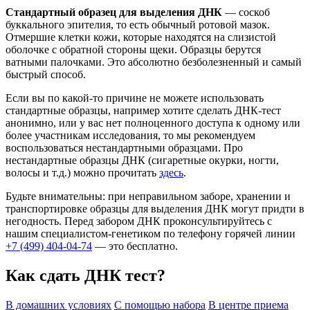
Стандартный образец для выделения ДНК
— соскоб
буккального эпителия, то есть обычный ротовой мазок.
Отмершие клетки кожи, которые находятся на слизистой
оболочке с обратной стороны щеки. Образцы берутся
ватными палочками. Это абсолютно безболезненный и самый
быстрый способ.
Если вы по какой-то причине не можете использовать
стандартные образцы, например хотите сделать ДНК-тест
анонимно, или у вас нет полноценного доступа к одному или
более участникам исследования, то мы рекомендуем
воспользоваться нестандартными образцами. Про
нестандартные образцы ДНК (сигаретные окурки, ногти,
волосы и т.д.) можно прочитать
здесь
.
Будьте внимательны: при неправильном заборе, хранении и
транспортировке образцы для выделения ДНК могут придти в
негодность. Перед забором ДНК проконсультируйтесь с
нашим специалистом-генетиком по телефону горячей линии
+7 (499) 404-04-74
— это бесплатно.
Как сдать ДНК тест?
В домашних условиях
С помощью набора
В центре приема