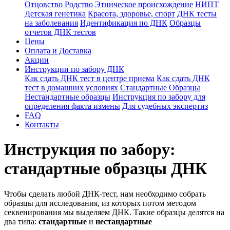
Отцовство
Родство
Этническое происхождение
НИПТ
Детская генетика
Красота, здоровье, спорт
ДНК тесты
на заболевания
Идентификация по ДНК
Образцы
отчетов ДНК тестов
Цены
Оплата и Доставка
Акции
Инструкции по забору ДНК
Как сдать ДНК тест в центре приема
Как сдать ДНК
тест в домашних условиях
Стандартные Образцы
Нестандартные образцы
Инструкция по забору для
определения факта измены
Для судебных экспертиз
FAQ
Контакты
Инструкция по забору:
стандартные образцы ДНК
Чтобы сделать любой ДНК-тест, нам необходимо собрать
образцы для исследования, из которых потом методом
секвенирования мы выделяем ДНК. Такие образцы делятся на
два типа:
стандартные
и
нестандартные