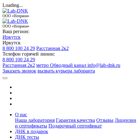
Loading...
ООО «Неприон»
ООО «Неприон»
Ваш регион:
Иркутск
Иркутск
8 800 100 24 29
Расстанная 2к2
Телефон горячей линии:
8 800 100 24 29
Расстанная 2к2
метро Обводный канал
info@lab-dnk.ru
Заказать звонок
вызвать курьера лаборанта
О нас
Наша лаборатория
Гарантия качества
Отзывы
Лицензии
и сертификаты
Подарочный сертификат
ДНК в подарок
ДНК тесты