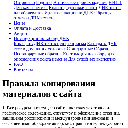
Отцовство
Родство
Этническое происхождение
НИПТ
Детская генетика
Красота, здоровье, спорт
ДНК тесты
на заболевания
Идентификация по ДНК
Образцы
отчетов ДНК тестов
Цены
Оплата и Доставка
Акции
Инструкции по забору ДНК
Как сдать ДНК тест в центре приема
Как сдать ДНК
тест в домашних условиях
Стандартные Образцы
Нестандартные образцы
Инструкция по забору для
определения факта измены
Для судебных экспертиз
FAQ
Контакты
Правила копирования
материалов с сайта
1. Все ресурсы настоящего сайта, включая текстовое и
графическое содержание, структуру и оформление страниц,
защищены российскими и международными законами и
соглашениями об охране авторских прав и интеллектуальной