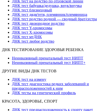
ДНК тест на родство по отцовской линии
ДНК тест бабушка/дедушка, внук/внучка
ДНК тест близнецовый
ДНК тест дядя/тетя, племянник/племянница
ДНК тест родство родной — сводный брат/сестра
ДНК тест двоюродное родство
ДНК тест Y-хромосомы
ДНК тест X-хромосомы
ДНК тест мтДНК
ДНК тест любое родство
ДНК ТЕСТИРОВАНИЕ ЗДОРОВЬЯ РЕБЕНКА
Неинвазивный пренатальный тест НИПТ
Неинвазивный пренатальный тест НИПТ+
ДРУГИЕ ВИДЫ ДНК ТЕСТОВ
ДНК тест на измену
ДНК тест диагностика редких заболеваний и
предрасположенностей к ним
ДНК тесты на генетический профиль
КРАСОТА, ЗДОРОВЬЕ, СПОРТ
ДНК тест предрасположенность к спорту пакет