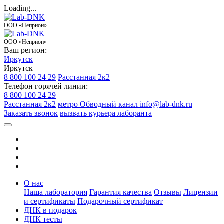
Loading...
ООО «Неприон»
ООО «Неприон»
Ваш регион:
Иркутск
Иркутск
8 800 100 24 29
Расстанная 2к2
Телефон горячей линии:
8 800 100 24 29
Расстанная 2к2
метро Обводный канал
info@lab-dnk.ru
Заказать звонок
вызвать курьера лаборанта
О нас
Наша лаборатория
Гарантия качества
Отзывы
Лицензии
и сертификаты
Подарочный сертификат
ДНК в подарок
ДНК тесты