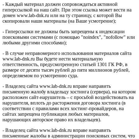
- Каждый материал должен сопровождаться активной
гиперссылкой на наш сайт. При этом ссылка может вести на
домен www.lab-dnk.ru или на ту страницу, с которой Вы
скопировали наши материалы (на Ваше усмотрение);
- Гиперссылки не должны быть запрещены к индексации
поисковыми системами (с помощью "noindex", "nofollow" или
любыми другими способами);
- В случае неправомерного использования материалов сайта
www.lab-dnk.ru Вы будете нести материальную
ответственность, предусмотренную статьей 1301 ГК РФ, в
размере от десяти тысяч рублей до пяти миллионов рублей,
определяемом по усмотрению суда.
- Владелец сайта www.lab-dnk.ru вправе направить
письменную жалобу владельцу хостинга (сервера), на котором
расположен сайт-нарушитель – с просьбой воздействовать на
нарушителя, вплоть до расторжения договора хостинга (в
соответствии с правилами всех хостинг-провайдеров, на
сайтах запрещена публикация любых материалов,
нарушающих авторское право их владельцев).
- Владелец сайта www.lab-dnk.ru вправе направить
письменные жалобы в администрации поисковых систем, что