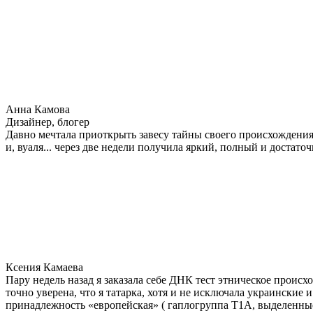
Анна Камова
Дизайнер, блогер
Давно мечтала приоткрыть завесу тайны своего происхождения.
и, вуаля... через две недели получила яркий, полный и достат
Ксения Камаева
Пару недель назад я заказала себе ДНК тест этническое прои
точно уверена, что я татарка, хотя и не исключала украинские 
принадлежность «европейская» ( гаплогруппа T1A, выделенные