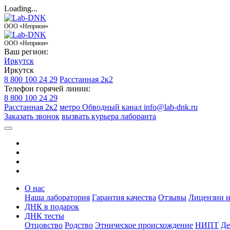
Loading...
ООО «Неприон»
ООО «Неприон»
Ваш регион:
Иркутск
Иркутск
8 800 100 24 29
Расстанная 2к2
Телефон горячей линии:
8 800 100 24 29
Расстанная 2к2
метро Обводный канал
info@lab-dnk.ru
Заказать звонок
вызвать курьера лаборанта
О нас
Наша лаборатория
Гарантия качества
Отзывы
Лицензии и
ДНК в подарок
ДНК тесты
Отцовство
Родство
Этническое происхождение
НИПТ
Де