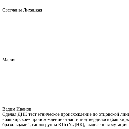
Светланы Лихацкая
Мария
Вадим Иванов
Сделал ДНК тест этническое происхождение по отцовской лини
«башкирское» происхождение отчасти подтвердилось (башкиры 
бразильцами", гаплогруппа R1b (Y-ДНК), выделенная мутация 