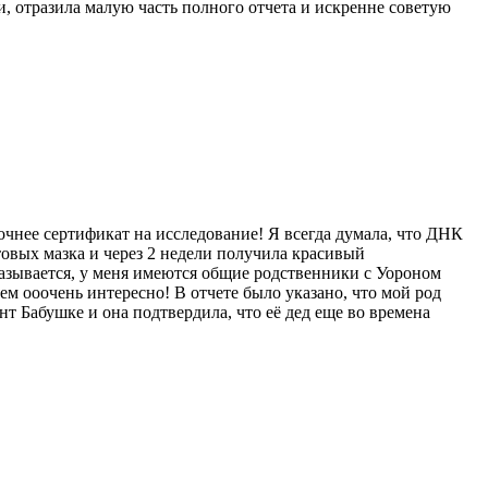
, отразила малую часть полного отчета и искренне советую
очнее сертификат на исследование! Я всегда думала, что ДНК
отовых мазка и через 2 недели получила красивый
азывается, у меня имеются общие родственники с Уороном
м ооочень интересно! В отчете было указано, что мой род
нт Бабушке и она подтвердила, что её дед еще во времена