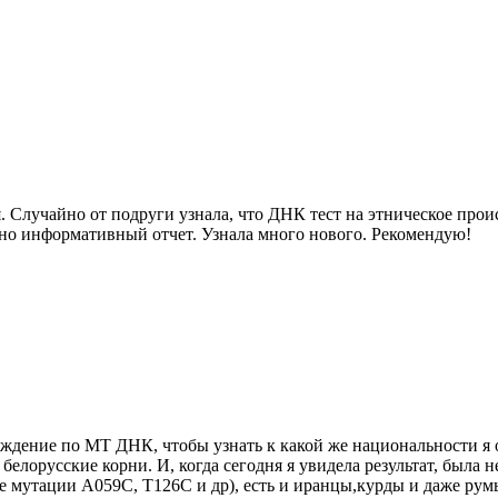
 Случайно от подруги узнала, что ДНК тест на этническое прои
очно информативный отчет. Узнала много нового. Рекомендую!
схождение по МТ ДНК, чтобы узнать к какой же национальности 
и белорусские корни. И, когда сегодня я увидела результат, была
 мутации A059C, T126C и др), есть и иранцы,курды и даже румы