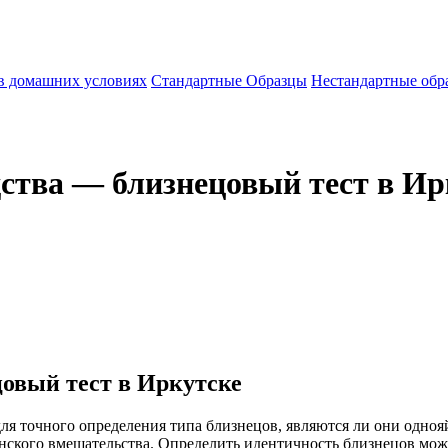
 в домашних условиях
Стандартные Образцы
Нестандартные обр
дства — близнецовый тест в Ир
цовый тест в Иркутске
ля точного определения типа близнецов, являются ли они одно
нского вмешательства. Определить идентичность близнецов мож