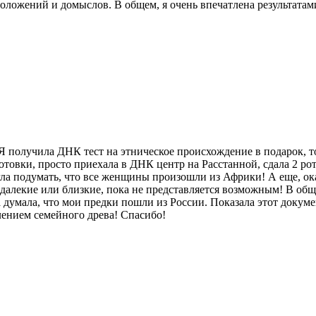
оложений и домыслов. В общем, я очень впечатлена результатами
 Я получила ДНК тест на этническое происхождение в подарок, т
готовки, просто приехала в ДНК центр на Расстанной, сдала 2 р
ла подумать, что все женщины произошли из Африки! А еще, ок
алекие или близкие, пока не представляется возможным! В обще
 думала, что мои предки пошли из России. Показала этот докуме
лением семейного древа! Спасибо!