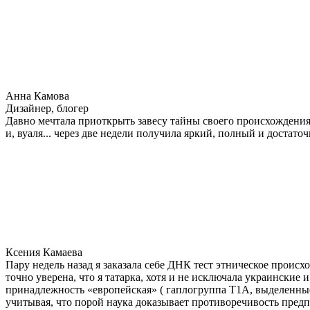
Анна Камова
Дизайнер, блогер
Давно мечтала приоткрыть завесу тайны своего происхождения.
и, вуаля... через две недели получила яркий, полный и достат
Ксения Камаева
Пару недель назад я заказала себе ДНК тест этническое прои
точно уверена, что я татарка, хотя и не исключала украинские 
принадлежность «европейская» ( гаплогруппа T1A, выделенные
учитывая, что порой наука доказывает противоречивость предп