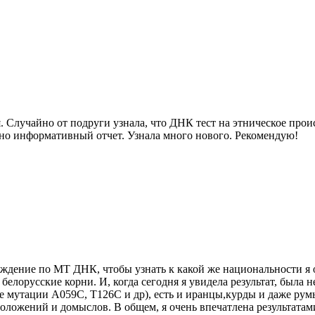
 Случайно от подруги узнала, что ДНК тест на этническое прои
очно информативный отчет. Узнала много нового. Рекомендую!
схождение по МТ ДНК, чтобы узнать к какой же национальности 
и белорусские корни. И, когда сегодня я увидела результат, была
 мутации A059C, T126C и др), есть и иранцы,курды и даже румы
оложений и домыслов. В общем, я очень впечатлена результатами