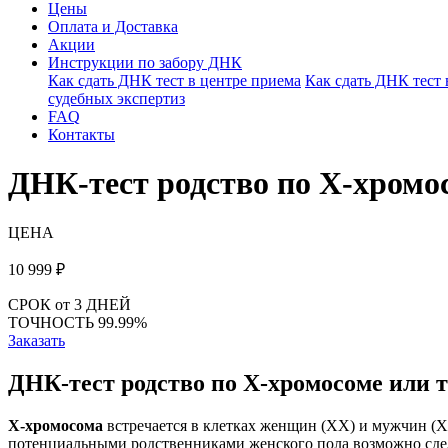
Цены
Оплата и Доставка
Акции
Инструкции по забору ДНК
Как сдать ДНК тест в центре приема
Как сдать ДНК тест
судебных экспертиз
FAQ
Контакты
ДНК-тест родство по X-хромо
ЦЕНА
10 999
₽
СРОК
от 3 ДНЕЙ
ТОЧНОСТЬ
99.99%
Заказать
ДНК-тест родство по X-хромосоме или 
Х-хромосома
встречается в клетках женщин (XX) и мужчин (Х
потенциальными родственниками женского пола возможно сде