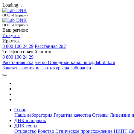
Loading...
ООО «Неприон»
ООО «Неприон»
Ваш регион:
Иркутск
Иркутск
8 800 100 24 29
Расстанная 2к2
Телефон горячей линии:
8 800 100 24 29
Расстанная 2к2
метро Обводный канал
info@lab-dnk.ru
Заказать звонок
вызвать курьера лаборанта
О нас
Наша лаборатория
Гарантия качества
Отзывы
Лицензии и
ДНК в подарок
ДНК тесты
Отцовство
Родство
Этническое происхождение
НИПТ
Де