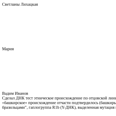
Светланы Лихацкая
Мария
Вадим Иванов
Сделал ДНК тест этническое происхождение по отцовской лини
«башкирское» происхождение отчасти подтвердилось (башкиры 
бразильцами", гаплогруппа R1b (Y-ДНК), выделенная мутация 