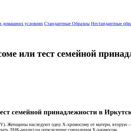
 в домашних условиях
Стандартные Образцы
Нестандартные обр
соме или тест семейной принад
тест семейной принадлежности в Иркутс
Y). Женщины наследуют одну Х-хромосому от матери, вторую —
лать ДНК-анализ на определение совпадения Х-хромосом.