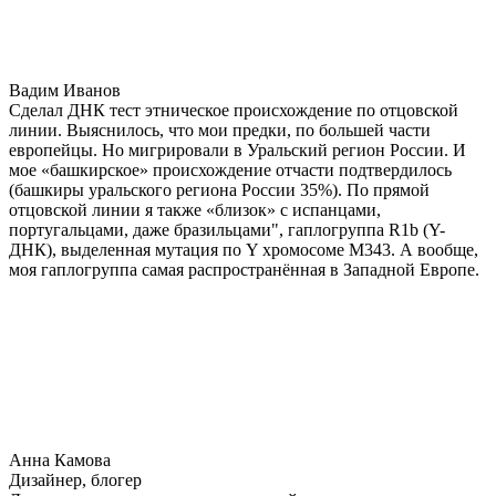
Вадим Иванов
Сделал ДНК тест этническое происхождение по отцовской
линии. Выяснилось, что мои предки, по большей части
европейцы. Но мигрировали в Уральский регион России. И
мое «башкирское» происхождение отчасти подтвердилось
(башкиры уральского региона России 35%). По прямой
отцовской линии я также «близок» с испанцами,
португальцами, даже бразильцами", гаплогруппа R1b (Y-
ДНК), выделенная мутация по Y хромосоме М343. А вообще,
моя гаплогруппа самая распространённая в Западной Европе.
Анна Камова
Дизайнер, блогер