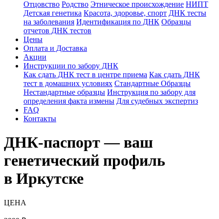
Отцовство
Родство
Этническое происхождение
НИПТ
Детская генетика
Красота, здоровье, спорт
ДНК тесты
на заболевания
Идентификация по ДНК
Образцы
отчетов ДНК тестов
Цены
Оплата и Доставка
Акции
Инструкции по забору ДНК
Как сдать ДНК тест в центре приема
Как сдать ДНК
тест в домашних условиях
Стандартные Образцы
Нестандартные образцы
Инструкция по забору для
определения факта измены
Для судебных экспертиз
FAQ
Контакты
ДНК-паспорт — ваш
генетический профиль
в Иркутске
ЦЕНА