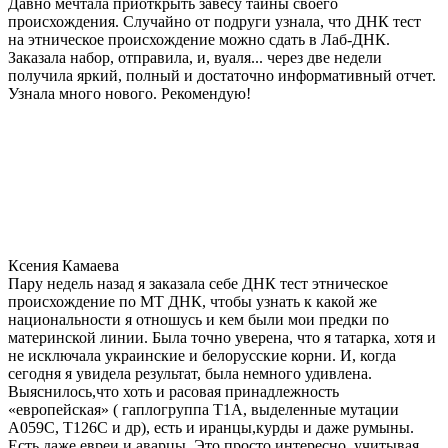
Давно мечтала приоткрыть завесу тайны своего
происхождения. Случайно от подруги узнала, что ДНК тест
на этническое происхождение можно сдать в Лаб-ДНК.
Заказала набор, отправила, и, вуаля... через две недели
получила яркий, полный и достаточно информативный отчет.
Узнала много нового. Рекомендую!
Ксения Камаева
Пару недель назад я заказала себе ДНК тест этническое
происхождение по МТ ДНК, чтобы узнать к какой же
национальности я отношусь и кем были мои предки по
материнской линии. Была точно уверена, что я татарка, хотя и
не исключала украинские и белорусские корни. И, когда
сегодня я увидела результат, была немного удивлена.
Выяснилось,что хоть и расовая принадлежность
«европейская» ( гаплогруппа T1A, выделенные мутации
A059C, T126C и др), есть и иранцы,курды и даже румыны.
Есть даже евреи и аварцы. Это просто интересно, учитывая,