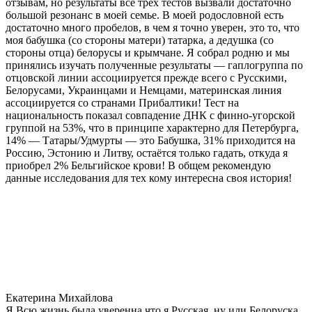
отзывам, но результаты все трех тестов вызвали достаточно
большой резонанс в моей семье. В моей родословной есть
достаточно много пробелов, в чем я точно уверен, это то, что
моя бабушка (со стороны матери) татарка, а дедушка (со
стороны отца) белорусы и крымчане. Я собрал родню и мы
принялись изучать полученные результаты — гаплогруппа по
отцовской линии ассоциируется прежде всего с Русскими,
Белорусами, Украинцами и Немцами, материнская линия
ассоциируется со странами Прибалтики! Тест на
национальность показал совпадение ДНК с финно-угорской
группой на 53%, что в принципе характерно для Петербурга,
14% — Татары/Удмурты — это Бабушка, 31% приходится на
Россию, Эстонию и Литву, остаётся только гадать, откуда я
приобрел 2% Бельгийское крови! В общем рекомендую
данные исследования для тех кому интересна своя история!
Екатерина Михайлова
Я Всю жизнь была уверенна что я Русская, ну или Белоруска,