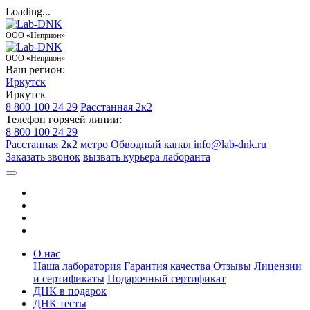
Loading...
ООО «Неприон»
ООО «Неприон»
Ваш регион:
Иркутск
Иркутск
8 800 100 24 29
Расстанная 2к2
Телефон горячей линии:
8 800 100 24 29
Расстанная 2к2
метро Обводный канал
info@lab-dnk.ru
Заказать звонок
вызвать курьера лаборанта
О нас
Наша лаборатория
Гарантия качества
Отзывы
Лицензии
и сертификаты
Подарочный сертификат
ДНК в подарок
ДНК тесты