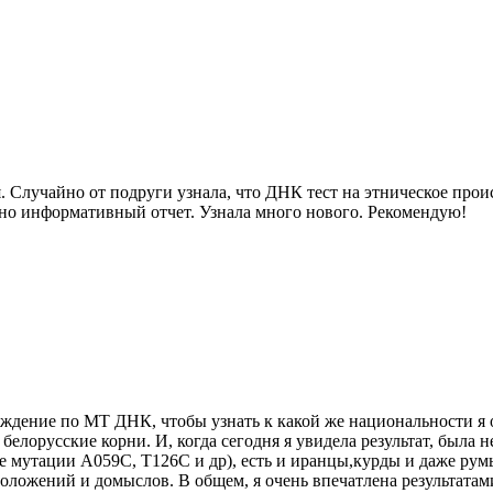
 Случайно от подруги узнала, что ДНК тест на этническое прои
очно информативный отчет. Узнала много нового. Рекомендую!
схождение по МТ ДНК, чтобы узнать к какой же национальности 
и белорусские корни. И, когда сегодня я увидела результат, была
 мутации A059C, T126C и др), есть и иранцы,курды и даже румы
оложений и домыслов. В общем, я очень впечатлена результатами