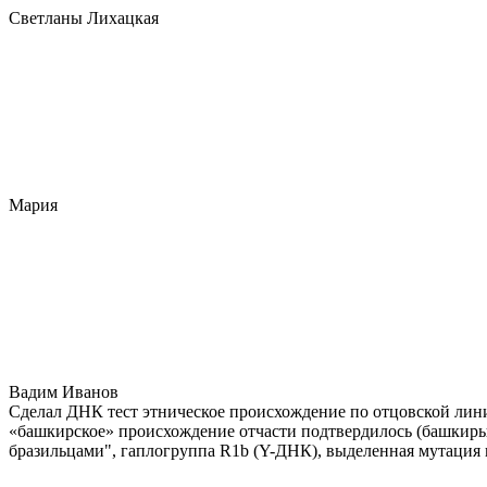
Светланы Лихацкая
Мария
Вадим Иванов
Сделал ДНК тест этническое происхождение по отцовской лини
«башкирское» происхождение отчасти подтвердилось (башкиры 
бразильцами", гаплогруппа R1b (Y-ДНК), выделенная мутация 