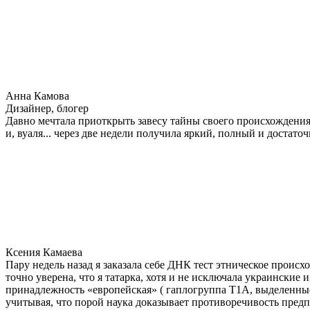
Анна Камова
Дизайнер, блогер
Давно мечтала приоткрыть завесу тайны своего происхождения.
и, вуаля... через две недели получила яркий, полный и достат
Ксения Камаева
Пару недель назад я заказала себе ДНК тест этническое прои
точно уверена, что я татарка, хотя и не исключала украинские 
принадлежность «европейская» ( гаплогруппа T1A, выделенные
учитывая, что порой наука доказывает противоречивость предп