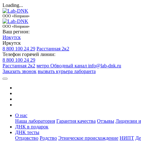
Loading...
ООО «Неприон»
ООО «Неприон»
Ваш регион:
Иркутск
Иркутск
8 800 100 24 29
Расстанная 2к2
Телефон горячей линии:
8 800 100 24 29
Расстанная 2к2
метро Обводный канал
info@lab-dnk.ru
Заказать звонок
вызвать курьера лаборанта
О нас
Наша лаборатория
Гарантия качества
Отзывы
Лицензии и
ДНК в подарок
ДНК тесты
Отцовство
Родство
Этническое происхождение
НИПТ
Де