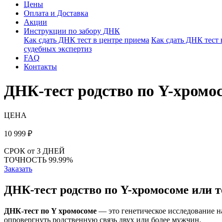
Цены
Оплата и Доставка
Акции
Инструкции по забору ДНК
Как сдать ДНК тест в центре приема
Как сдать ДНК тест
судебных экспертиз
FAQ
Контакты
ДНК-тест родство по Y-хромо
ЦЕНА
10 999
₽
СРОК
от 3 ДНЕЙ
ТОЧНОСТЬ
99.99%
Заказать
ДНК-тест родство по Y-хромосоме или 
ДНК-тест по Y хромосоме
— это генетическое исследование 
опровергнуть родственную связь двух или более мужчин.